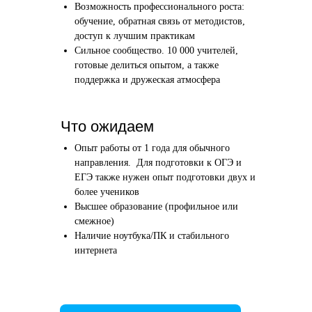
Возможность профессионального роста:
Этап 1
Этап 2
обучение, обратная связь от методистов,
Аудиоинтервью
Вводн
доступ к лучшим практикам
Сильное сообщество. 10 000 учителей,
10–20 минут
1 час
готовые делиться опытом, а также
поддержка и дружеская атмосфера
Отвечаете по-английски на 4 вопроса
Знакомим
о вашем образовании и опыте
нашего в
Как это сделать →
Что ожидаем
Опыт работы от 1 года для обычного
направления. Для подготовки к ОГЭ и
ЕГЭ также нужен опыт подготовки двух и
более учеников
Начать преподавать
Высшее образование (профильное или
смежное)
Наличие ноутбука/ПК и стабильного
интернета