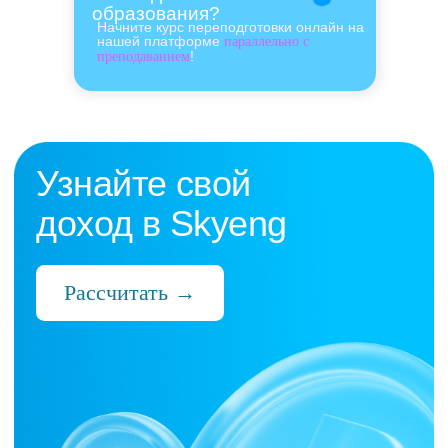
образования?
Начните курс переподготовки онлайн на
нашей платформе
параллельно с
!
преподаванием
Нас выбрали 10 000+
преподавателей,
которые ценят:
Время
Готовые планы и материалы, онлайн-
платформа с автопроверкой заданий,
поддержка 24/7 и никакой бюрократии
Деньги
Прозрачная схема начислений и бонусов
без штрафов и переработок, скрытых
условий и неприятных сюрпризов
Нервы
Уважение к преподавателю и его