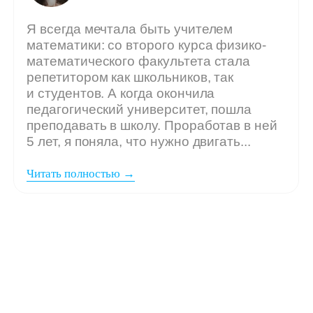
Мы ждём
вашу заявку,
если: