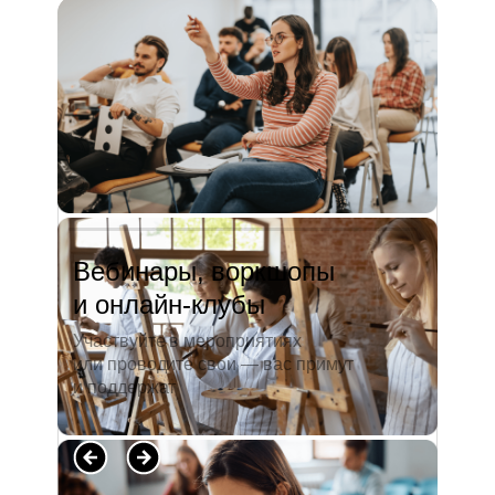
и студентов. А когда окончила
педагогический университет, пошла
преподавать в школу. Проработав в ней
5 лет, я поняла, что нужно двигать...
Читать полностью →
Вебинары, воркшопы
и онлайн-клубы
Участвуйте в мероприятиях
или проводите свои — вас примут
и поддержат