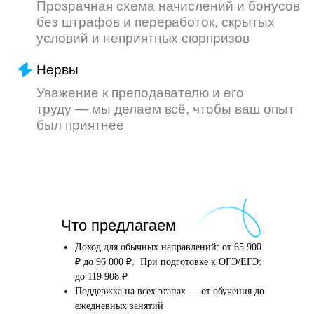
Что произойдёт
Что предлагаем
после того, как вы
оставите заявку
Доход для обычных направлений: от 65 900
₽ до 96 000 ₽. При подготовке к ОГЭ/ЕГЭ:
до 119 908 ₽
Поддержка на всех этапах — от обучения до
Английский язык
Школьные предметы
ежедневных занятий