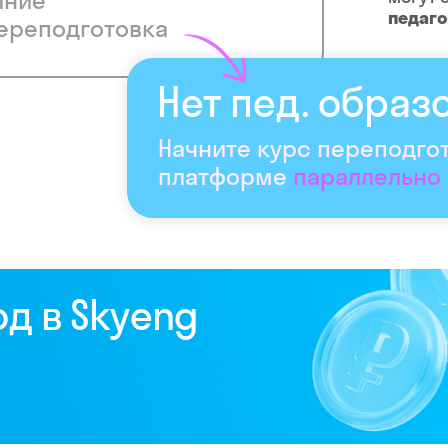
ание
педаг
ереподготовка
Нет пед. образ
Начните курс переподго
платформе
параллельно
од в Skyeng