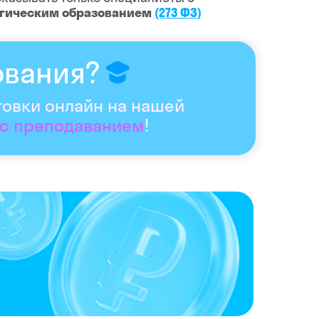
огическим образованием
(273 ФЗ)
ования?
товки онлайн на нашей
 с преподаванием
!