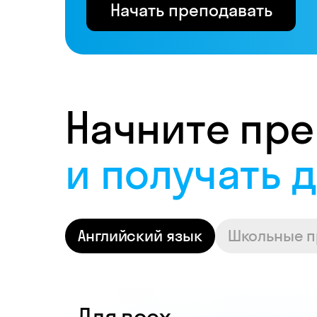
Начать преподавать
Начните пре
на своих ус
Английский язык
Школьные 
Для всех