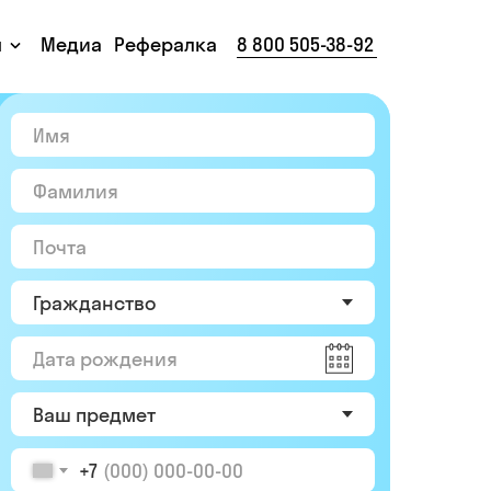
ы
Медиа
Рефералка
8 800 505-38-92
+7