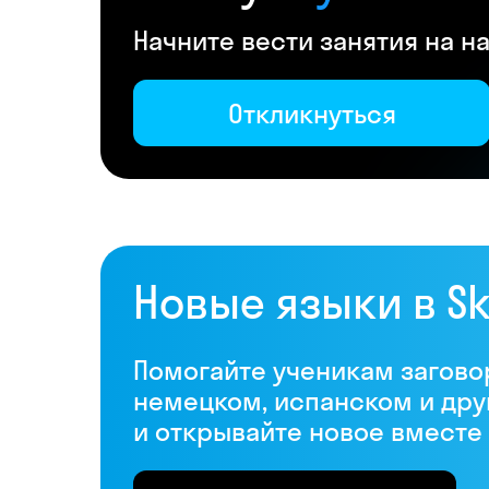
Начните вести занятия на 
Откликнуться
Новые языки в S
Помогайте ученикам загово
немецком, испанском и дру
и открывайте новое вместе