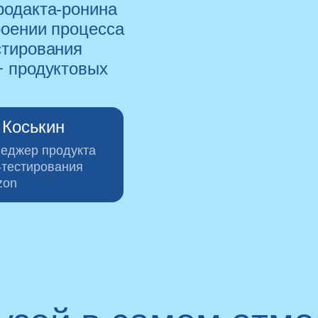
родакта-ронина
роении процесса
стирования
+ продуктовых
д
 Коськин
еджер продукта
-тестирования
zon