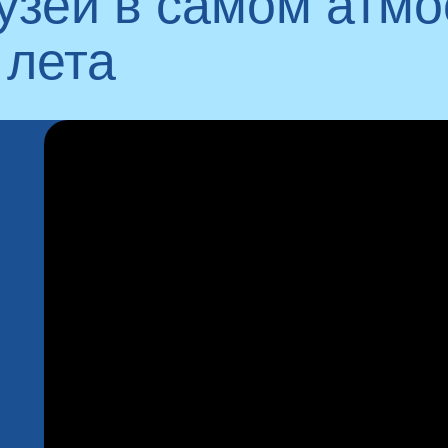
рузей в самом атм
 лета