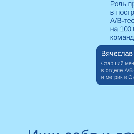
Роль п
в пост
А/В-те
на 100
коман
Вячеслав
Старший мен
в отделе А/В
и метрик в O