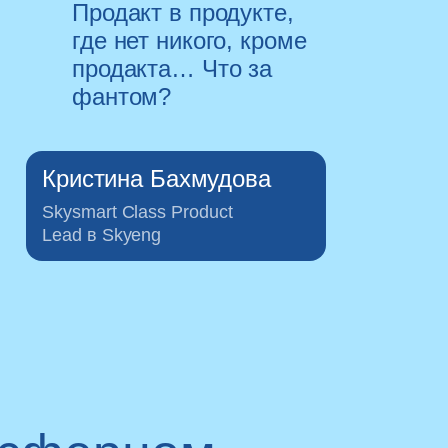
Продакт в продукте,
где нет никого, кроме
продакта… Что за
фантом?
Кристина Бахмудова
Skysmart Class Product
Lead в Skyeng