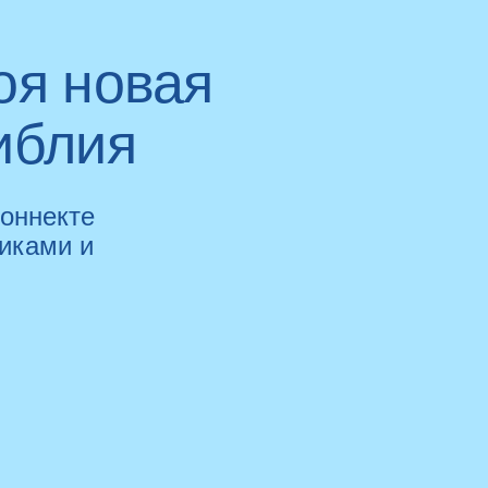
оя новая
иблия
коннекте
иками и