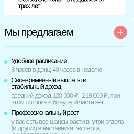
кандидат
Средне специальное или будет плюсом
(но необязательно) высшее
образование
Имеет опыт в B2B продажах
Может оказывать услуги в рабочее
время
Сохраняет конструктивный настрой и
выполняет взятые обязательства
Достигает целей самым эффективным
способом
Не боится инновационных решений
Оставить заявку