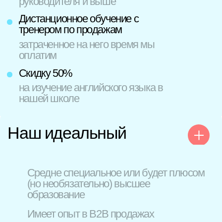
Как попасть
в команду
Зарегистрируйтесь
1
на этом сайте
Нажмите «Оставить заявку»
и укажите свои данные
Дождитесь звонка
2
рекрутера
Он подберет направление,
подходящее для вашего
опыта, графика и ожидаемого
дохода
Пройдите трехэтапный
3
отбор
Здесь вас ждет
собеседование с