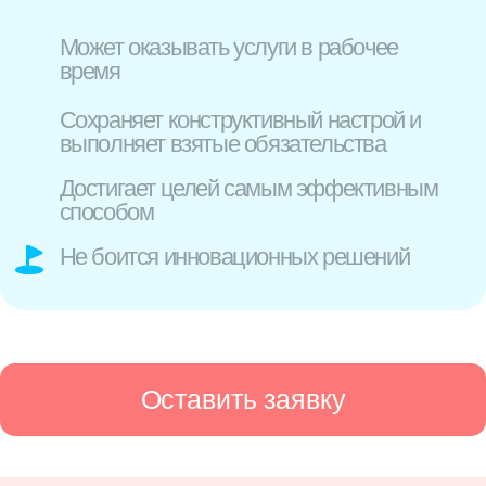
рекрутером, встреча с
руководителем группы, и
ролевая игра по продажам.
Это позволит вам лучше
понять нашу команду и
продемонстрировать свои
навыки
Готовы расширить
cвои карьерные
возможности?
Отправьте заявку
и присоединяйтесь
к команде Skyeng