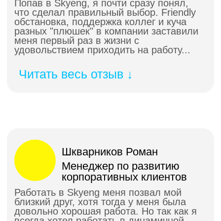
рассказывать про английский
нескучно и разбираем самые
актуальные темы
Мы хакнули английский
и разработали интерактивный
онлайн-тренажер, в котором
каждый день занимаются более
10 тысяч учеников
О наших технологичных
решениях в образовании
пишут ведущие СМИ
Forbes, «Коммерсантъ», The
Village, Cosmopolitan, Inc.,