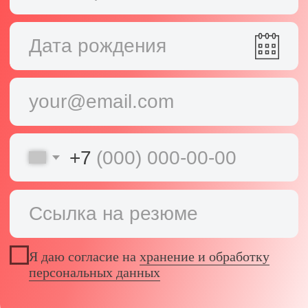
компании в сфере IT или digital, я решил
рассмотреть вакансию.
Важно, что рядо
отличных ребят,
Попав в Skyeng, я почти сразу понял,
приятно работат
что сделал правильный выбор. Friendly
опытом, но и кл
обстановка, поддержка коллег и куча
свободное врем
разных "плюшек" в компании заставили
меня первый раз в жизни с
Тебя ждёт очень
удовольствием приходить на работу.
необходимость 
организованным
Раньше для меня основным
мотиватором были только деньги. Но
Всё это припра
сейчас кроме денег я получаю
профессионально
удовольствие от того, что наша команда
скуки, и прият
делает что-то ценное в сфере обучения
офисе.
и развития как взрослых, так и детей.
Приятно быть частью чего важного и
полезного. Я это смог понять только в
Skyeng.