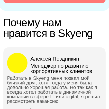
данных
Отвечаем за
результат своим
именем
Skyeng — номер 1
в рейтинге крупнейших
российских компаний в области
образовательных технологий
по
версии РБК
2 млн+
подписчиков на Ютубе — мы умеем