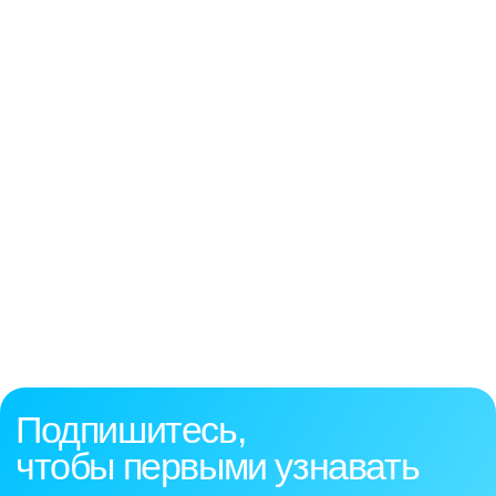
Остались вопросы?
Напишите нам на почту:
sales_hr@skyeng.ru
8 800 500 28 72
ОАНО ДПО "СКАЕНГ"
109004, г.Москва, Вн. тер. г.