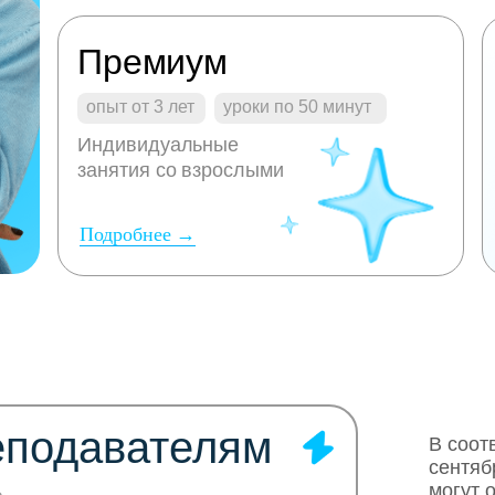
Премиум
опыт от 3 лет
уроки по 50 минут
Индивидуальные
занятия со взрослыми
Подробнее →
еподавателям
В соот
сентяб
могут 