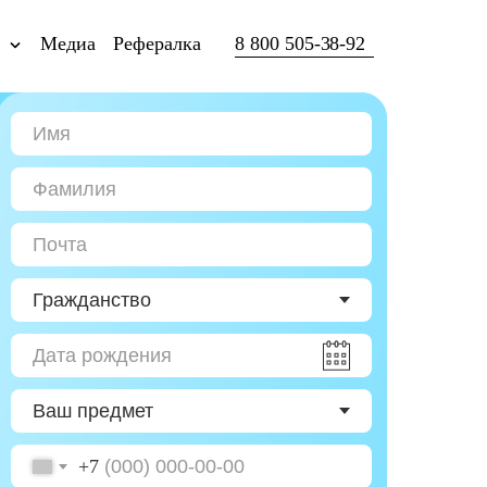
ы
Медиа
Рефералка
8 800 505-38-92
+7