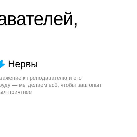
авателей,
Нервы
важение к преподавателю и его
руду — мы делаем всё, чтобы ваш опыт
ыл приятнее