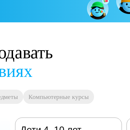
одавать
овиях
едметы
Компьютерные курсы
Дети 4–10 лет