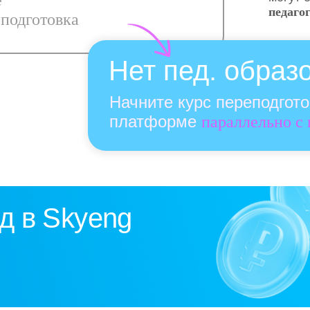
е
педаго
подготовка
Нет пед. образ
Начните курс переподгот
платформе
параллельно с
д в Skyeng