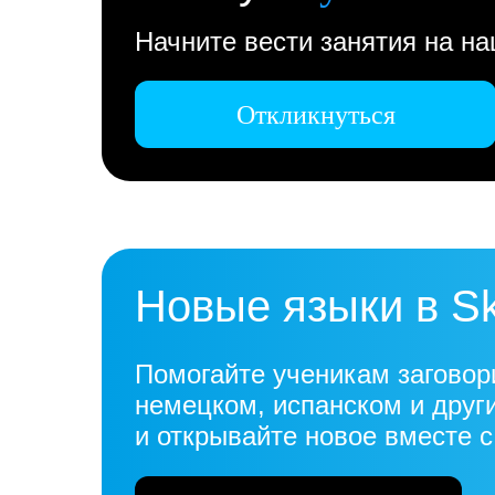
Начните вести занятия на н
Откликнуться
Новые языки в S
Помогайте ученикам заговор
немецком, испанском и друг
и открывайте новое вместе 