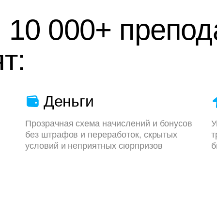
 10 000+ препод
т:
Деньги
Прозрачная схема начислений и бонусов
У
без штрафов и переработок, скрытых
т
условий и неприятных сюрпризов
б