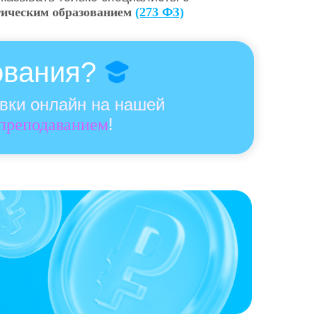
гическим образованием
(273 ФЗ)
ования?
овки онлайн на нашей
!
 преподаванием