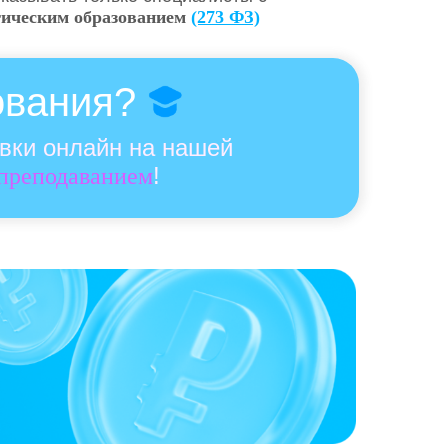
гическим образованием
(273 ФЗ)
ования?
овки онлайн на нашей
!
 преподаванием