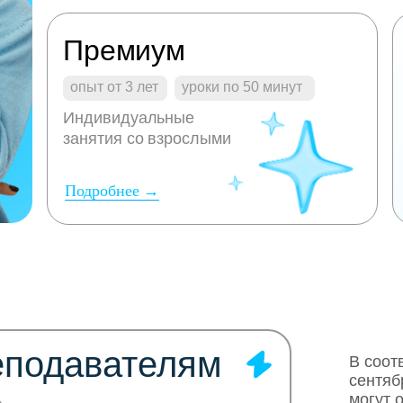
Премиум
опыт от 3 лет
уроки по 50 минут
Индивидуальные
занятия со взрослыми
Подробнее →
еподавателям
В соот
сентяб
могут 