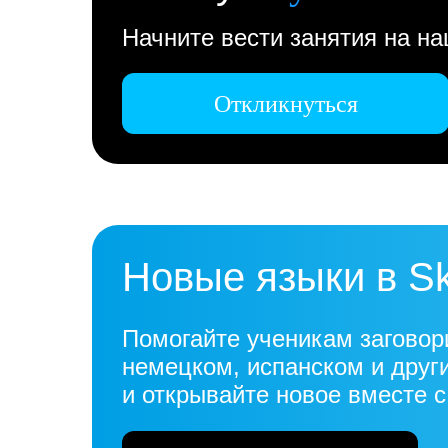
Начните вести занятия на н
Откликнуться
Новые языки в S
Помогайте ученикам заговор
немецком, испанском и друг
и открывайте новое вместе 