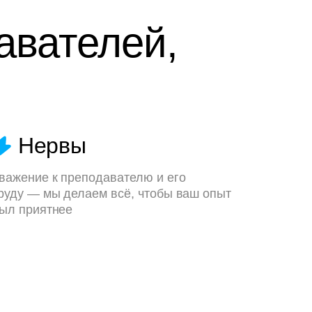
авателей,
Нервы
важение к преподавателю и его
руду — мы делаем всё, чтобы ваш опыт
ыл приятнее