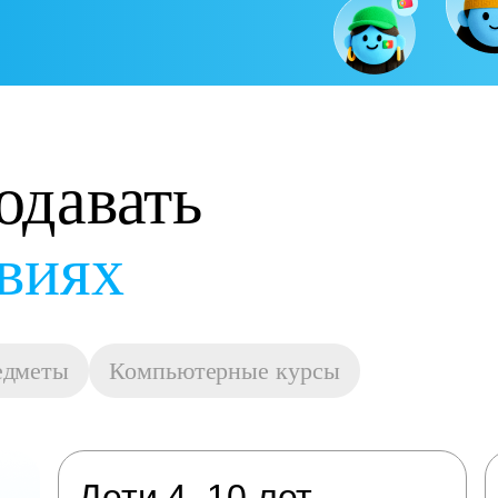
одавать
манде
едметы
Компьютерные курсы
Дети 4–10 лет