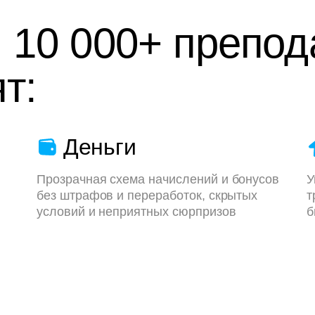
 10 000+ препод
т:
Деньги
Прозрачная схема начислений и бонусов
У
без штрафов и переработок, скрытых
т
условий и неприятных сюрпризов
б