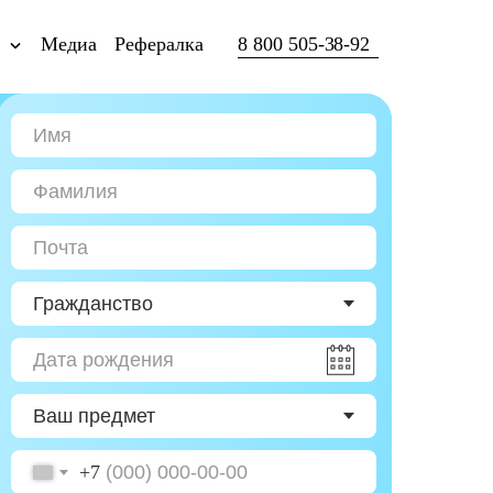
ы
Медиа
Рефералка
8 800 505-38-92
+7