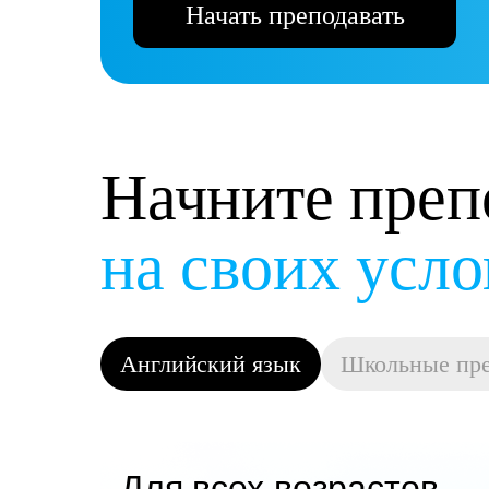
Начать преподавать
Начните преп
в дружной ко
Английский язык
Школьные пр
Для всех возрастов