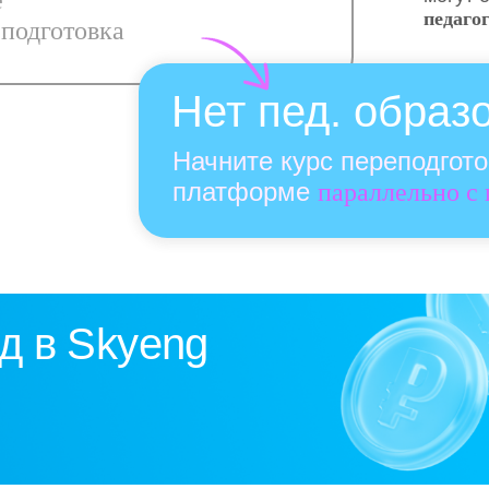
е
педаго
подготовка
Нет пед. образ
Начните курс переподгот
платформе
параллельно с
д в Skyeng