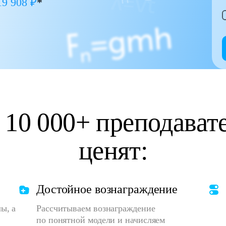
19 908 ₽
*
 10 000+ преподавате
ценят:
телей
Достойное вознаграждение
ы, а
Рассчитываем вознаграждение
по понятной модели и начисляем