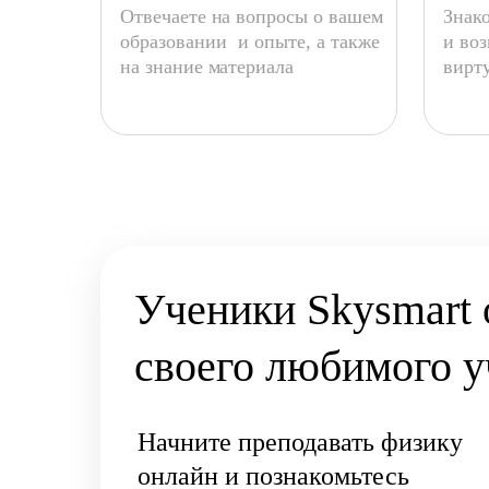
Отвечаете на вопросы о вашем
Знак
образовании и опыте, а также
и во
на знание материала
вирту
Ученики Skysmart 
своего любимого у
Начните преподавать физику
онлайн и познакомьтесь