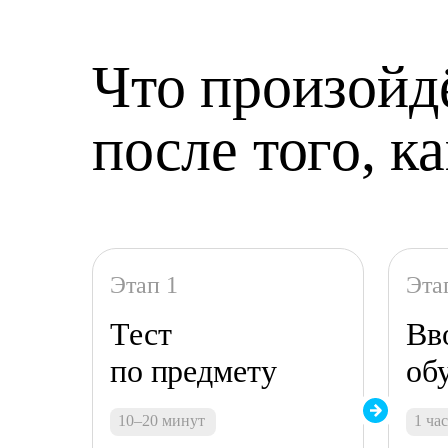
Что произойд
после того, 
Этап 1
Эта
Тест
Вв
по предмету
об
10–20 минут
1 ча