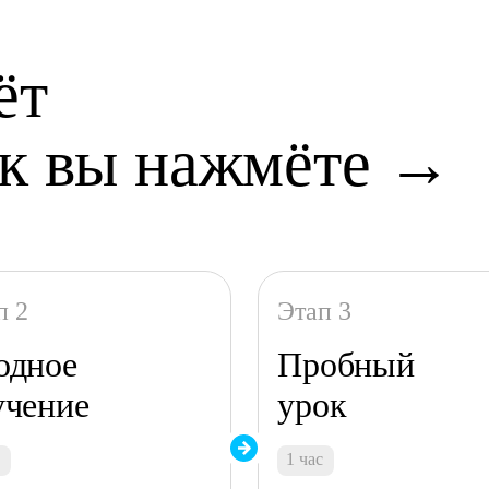
ёт
как вы нажмёте →
п 2
Этап 3
одное
Пробный
учение
урок
с
1 час