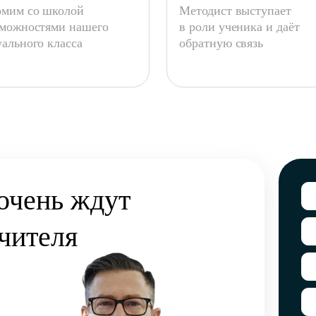
омим со школой
Методист выступает
зможностями нашего
в роли ученика и даёт
ального класса
обратную связь
Перейти к анкете
очень ждут
чителя