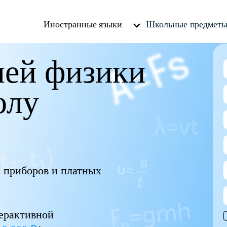
Иностранные языки
Школьные предмет
ей физики
олу
х приборов и платных
терактивной