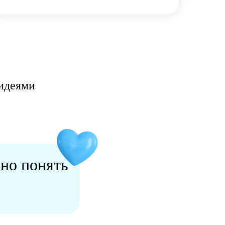
 идеями
жно понять