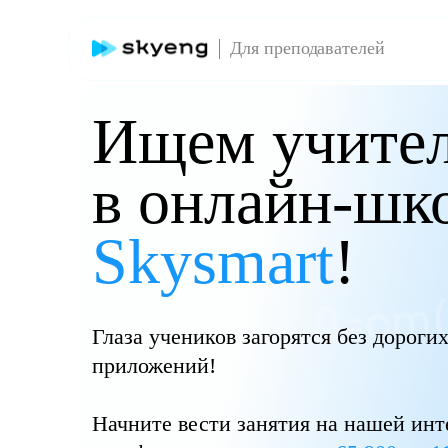
Для преподавателей
Ищем учител
в онлайн-шк
Skysmart
!
Глаза учеников загорятся без дороги
приложений!
Начните вести занятия на нашей ин