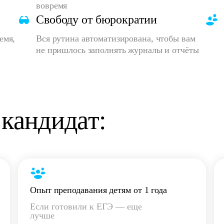
вовремя
Свободу от бюрократии
емя,
Вся рутина автоматизирована, чтобы вам
не пришлось заполнять журналы и отчёты
кандидат:
Опыт преподавания детям от 1 года
Если готовили к ЕГЭ — еще
лучше