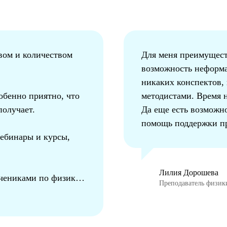
вом и количеством
Для меня преимуществ
возможность неформа
никаких конспектов, 
обенно приятно, что
методистами. Время 
получает.
Да еще есть возможн
помощь поддержки пр
ебинары и курсы,
Лилия Дорошева
учениками по физике,
Преподаватель физик
чениками из разных