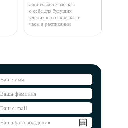
Записываете рассказ
о себе для будущих
учеников и открываете
часы в расписании