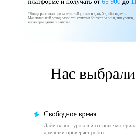
платформе и получать от
65 900
до
1
*Доход рассчитан при занятости 8 уроков в день, 5 дней в неделю.
Максимальный доход рассчитан с учетом бонусов за опыт, тип уроков,
число проведенных занятий
Нас выбрали
Для преподава
Свободное время
Даём планы уроков и готовые материал
домашки проверяет робот