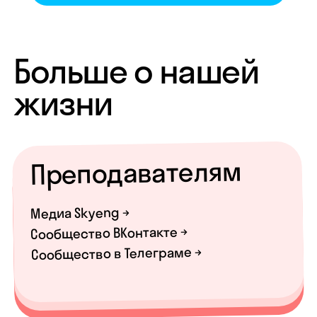
Всем-всем-всем
Соцсеть для нетворка →
Нельзяграм →
ОАНО ДПО «СКАЕНГ»
work@skyeng.ru
Как добраться до офиса
Политика конфиденциальности