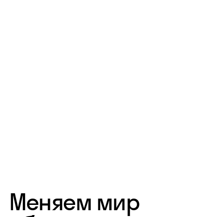
Меняем мир
образования
Создаём классные
продукты
Анализируем, тестируем, креативим
и делаем так, чтобы нас выбирали