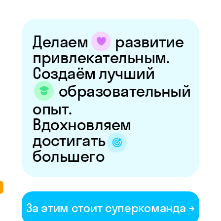
Преподавателям
Медиа Skyeng →
Делаем
развитие
Сообщество ВКонтакте →
Сообщество в Телеграме →
привлекательным.
Создаём лучший
образовательный
опыт.
Айтишникам
Вдохновляем
Телеграм-канал для тимлидов →
достигать
Подкаст «Тимлид позвонит» →
большего
Блог на Хабре →
За этим стоит суперкоманда →