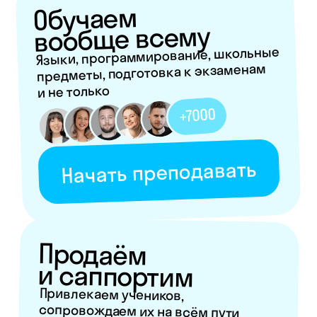
Продаём
и саппортим
Привлекаем учеников,
сопровождаем их на всём пути
и делаем наш сервис лучше
Мне сюда
Влюбляем
в учёбу
взрослых и детей