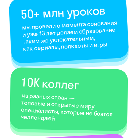
изучают иностранные языки
в Skyeng, прокачивают навыки
в Skysmart и осваивают новые
профессии в Skypro
О наших продуктах →