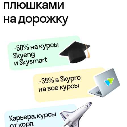
Подарки
на важные
события
Маркетплейс
бенефитов
Книжный
клуб
Самые отвязные
офлайн-
корпоративы
work@skyeng.ru
OOO «Скай Сервис Рус»
Политика конфиденциальности