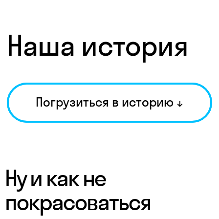
универа
50+ IT-курсов
от Udemy, Epic
Growth и др.
Бесплатные
разговорные
клубы
−20% на книги
в book24
Days off
и sick
days off
Менторинг
и коучинг