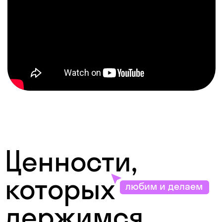
которых
любим и делаем
держимся
Нажимай и читай
подробнее
Честность →
Потребности
клиента →
Смелость →