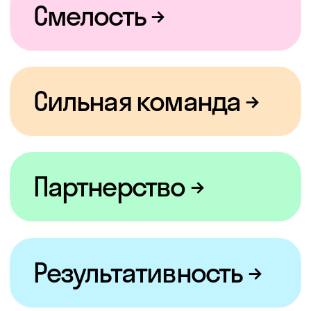
Ну и как не
покрасоваться
плюшками
на дорожку
−50% на курсы
Skyeng
и Skysmart
−35% в Skypro
на все курсы
Карьера, курсы
от корп.