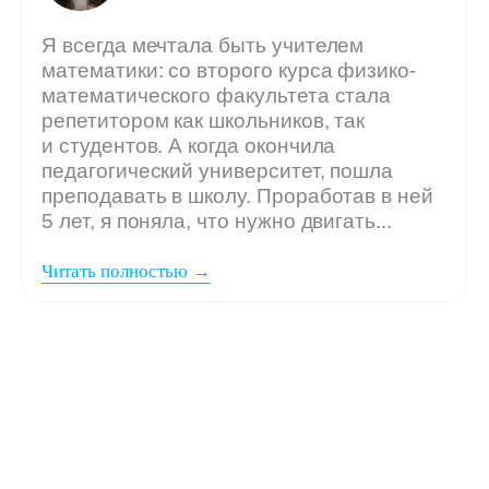
Мы ждём
вашу заявку,
если: