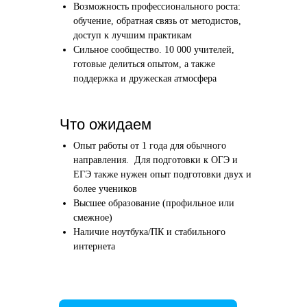
Возможность профессионального роста:
Этап 1
Этап 2
обучение, обратная связь от методистов,
Аудиоинтервью
Вводн
доступ к лучшим практикам
Сильное сообщество. 10 000 учителей,
10–20 минут
1 час
готовые делиться опытом, а также
поддержка и дружеская атмосфера
Отвечаете по-английски на 4 вопроса
Знакомим
о вашем образовании и опыте
нашего в
Как это сделать →
Что ожидаем
Опыт работы от 1 года для обычного
направления. Для подготовки к ОГЭ и
ЕГЭ также нужен опыт подготовки двух и
более учеников
Начать преподавать
Высшее образование (профильное или
смежное)
Наличие ноутбука/ПК и стабильного
интернета