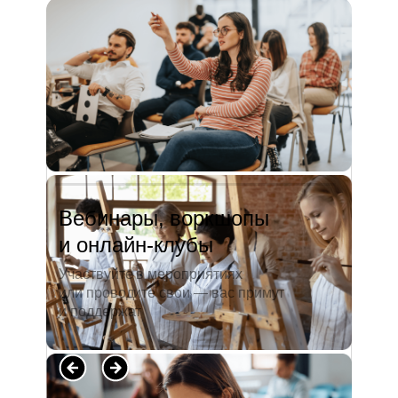
и студентов. А когда окончила
педагогический университет, пошла
преподавать в школу. Проработав в ней
5 лет, я поняла, что нужно двигать...
Читать полностью →
Вебинары, воркшопы
и онлайн-клубы
Участвуйте в мероприятиях
или проводите свои — вас примут
и поддержат