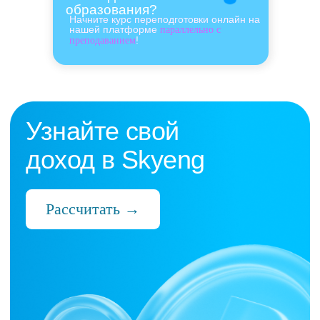
образования?
Начните курс переподготовки онлайн на
нашей платформе
параллельно с
!
преподаванием
Нас выбрали 10 000+
преподавателей,
которые ценят:
Время
Готовые планы и материалы, онлайн-
платформа с автопроверкой заданий,
поддержка 24/7 и никакой бюрократии
Деньги
Прозрачная схема начислений и бонусов
без штрафов и переработок, скрытых
условий и неприятных сюрпризов
Нервы
Уважение к преподавателю и его