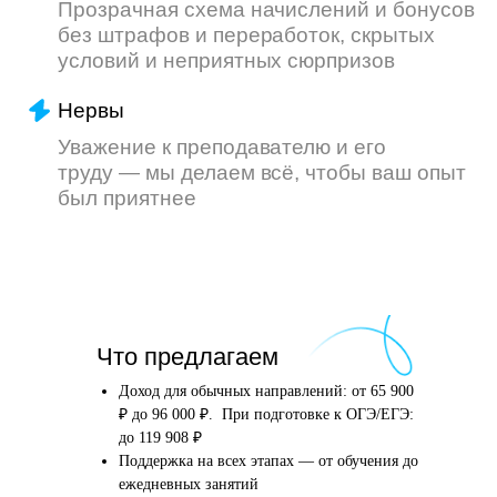
Что произойдёт
Что предлагаем
после того, как вы
оставите заявку
Доход для обычных направлений: от 65 900
₽ до 96 000 ₽. При подготовке к ОГЭ/ЕГЭ:
до 119 908 ₽
Поддержка на всех этапах — от обучения до
Английский язык
Школьные предметы
ежедневных занятий