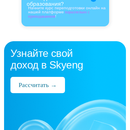
образования?
Начните курс переподготовки онлайн на
нашей платформе
параллельно с
!
преподаванием
Нас выбрали 10 000+
преподавателей,
которые ценят:
Время
Готовые планы и материалы, онлайн-
платформа с автопроверкой заданий,
поддержка 24/7 и никакой бюрократии
Деньги
Прозрачная схема начислений и бонусов
без штрафов и переработок, скрытых
условий и неприятных сюрпризов
Нервы
Уважение к преподавателю и его