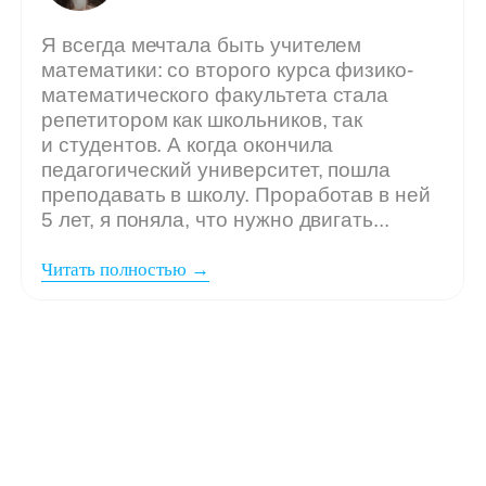
Мы ждём
вашу заявку,
если: