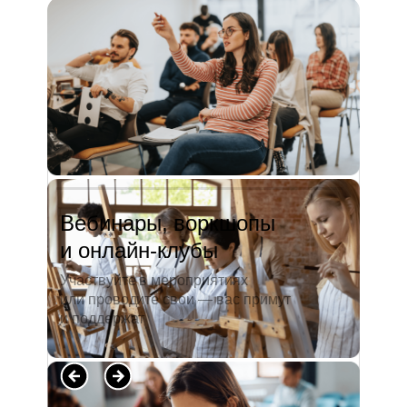
и студентов. А когда окончила
педагогический университет, пошла
преподавать в школу. Проработав в ней
5 лет, я поняла, что нужно двигать...
Читать полностью →
Вебинары, воркшопы
и онлайн-клубы
Участвуйте в мероприятиях
или проводите свои — вас примут
и поддержат