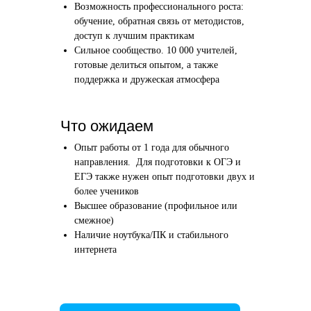
Возможность профессионального роста:
Этап 1
Этап 2
обучение, обратная связь от методистов,
Аудиоинтервью
Вводн
доступ к лучшим практикам
Сильное сообщество. 10 000 учителей,
10–20 минут
1 час
готовые делиться опытом, а также
поддержка и дружеская атмосфера
Отвечаете по-английски на 4 вопроса
Знакомим
о вашем образовании и опыте
нашего в
Как это сделать →
Что ожидаем
Опыт работы от 1 года для обычного
направления. Для подготовки к ОГЭ и
ЕГЭ также нужен опыт подготовки двух и
более учеников
Начать преподавать
Высшее образование (профильное или
смежное)
Наличие ноутбука/ПК и стабильного
интернета