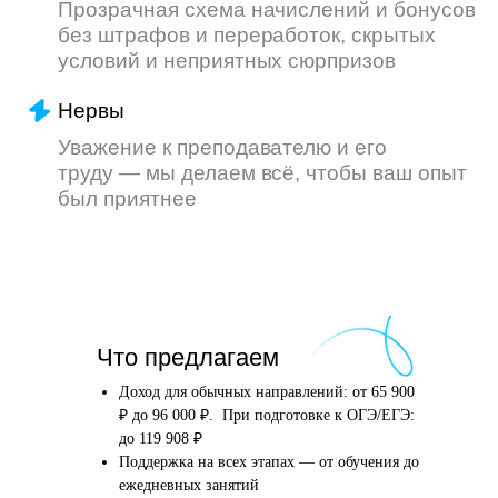
Что произойдёт
Что предлагаем
после того, как вы
оставите заявку
Доход для обычных направлений: от 65 900
₽ до 96 000 ₽. При подготовке к ОГЭ/ЕГЭ:
до 119 908 ₽
Поддержка на всех этапах — от обучения до
Английский язык
Школьные предметы
ежедневных занятий