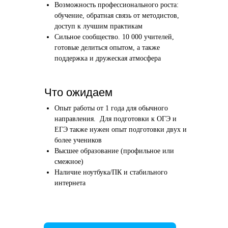
Возможность профессионального роста:
Этап 1
Этап 2
обучение, обратная связь от методистов,
Аудиоинтервью
Вводн
доступ к лучшим практикам
Сильное сообщество. 10 000 учителей,
10–20 минут
1 час
готовые делиться опытом, а также
поддержка и дружеская атмосфера
Отвечаете по-английски на 4 вопроса
Знакомим
о вашем образовании и опыте
нашего в
Как это сделать →
Что ожидаем
Опыт работы от 1 года для обычного
направления. Для подготовки к ОГЭ и
ЕГЭ также нужен опыт подготовки двух и
более учеников
Начать преподавать
Высшее образование (профильное или
смежное)
Наличие ноутбука/ПК и стабильного
интернета