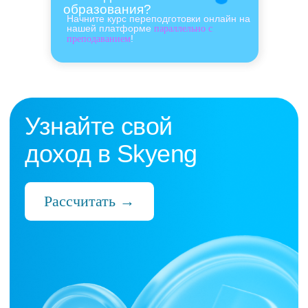
образования?
Начните курс переподготовки онлайн на
нашей платформе
параллельно с
!
преподаванием
Нас выбрали 10 000+
преподавателей,
которые ценят:
Время
Готовые планы и материалы, онлайн-
платформа с автопроверкой заданий,
поддержка 24/7 и никакой бюрократии
Деньги
Прозрачная схема начислений и бонусов
без штрафов и переработок, скрытых
условий и неприятных сюрпризов
Нервы
Уважение к преподавателю и его