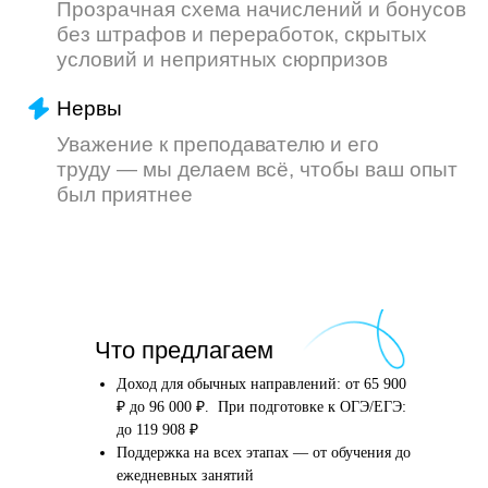
Что произойдёт
Что предлагаем
после того, как вы
оставите заявку
Доход для обычных направлений: от 65 900
₽ до 96 000 ₽. При подготовке к ОГЭ/ЕГЭ:
до 119 908 ₽
Поддержка на всех этапах — от обучения до
Английский язык
Школьные предметы
ежедневных занятий