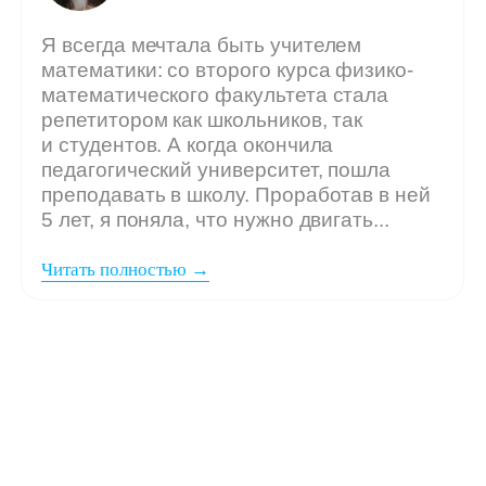
Мы ждём
вашу заявку,
если: