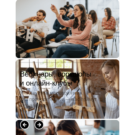
и студентов. А когда окончила
педагогический университет, пошла
преподавать в школу. Проработав в ней
5 лет, я поняла, что нужно двигать...
Читать полностью →
Вебинары, воркшопы
и онлайн-клубы
Участвуйте в мероприятиях
или проводите свои — вас примут
и поддержат