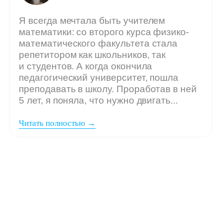
Мы ждём
вашу заявку,
если: