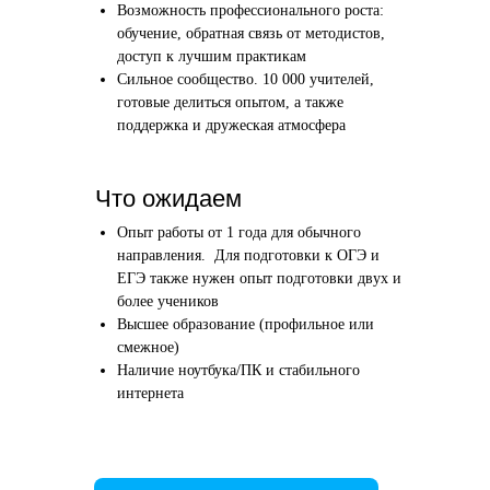
Возможность профессионального роста:
Этап 1
Этап 2
обучение, обратная связь от методистов,
Аудиоинтервью
Вводн
доступ к лучшим практикам
Сильное сообщество. 10 000 учителей,
10–20 минут
1 час
готовые делиться опытом, а также
поддержка и дружеская атмосфера
Отвечаете по-английски на 4 вопроса
Знакомим
о вашем образовании и опыте
нашего в
Как это сделать →
Что ожидаем
Опыт работы от 1 года для обычного
направления. Для подготовки к ОГЭ и
ЕГЭ также нужен опыт подготовки двух и
более учеников
Начать преподавать
Высшее образование (профильное или
смежное)
Наличие ноутбука/ПК и стабильного
интернета