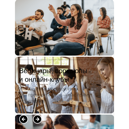
и студентов. А когда окончила
педагогический университет, пошла
преподавать в школу. Проработав в ней
5 лет, я поняла, что нужно двигать...
Читать полностью →
Вебинары, воркшопы
и онлайн-клубы
Участвуйте в мероприятиях
или проводите свои — вас примут
и поддержат