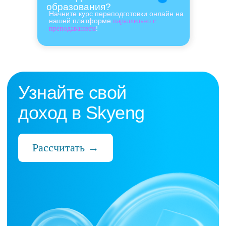
образования?
Начните курс переподготовки онлайн на
нашей платформе
параллельно с
!
преподаванием
Нас выбрали 10 000+
преподавателей,
которые ценят:
Время
Готовые планы и материалы, онлайн-
платформа с автопроверкой заданий,
поддержка 24/7 и никакой бюрократии
Деньги
Прозрачная схема начислений и бонусов
без штрафов и переработок, скрытых
условий и неприятных сюрпризов
Нервы
Уважение к преподавателю и его