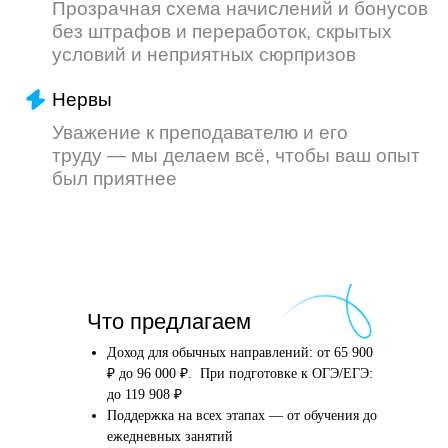
Что произойдёт
Что предлагаем
после того, как вы
оставите заявку
Доход для обычных направлений: от 65 900
₽ до 96 000 ₽. При подготовке к ОГЭ/ЕГЭ:
до 119 908 ₽
Поддержка на всех этапах — от обучения до
Английский язык
Школьные предметы
ежедневных занятий