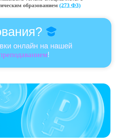
гическим образованием
(273 ФЗ)
ования?
овки онлайн на нашей
!
 преподаванием