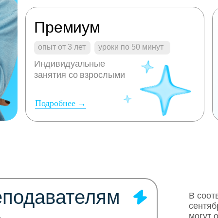
Премиум
опыт от 3 лет
уроки по 50 минут
Индивидуальные
занятия со взрослыми
Подробнее →
еподавателям
В соот
сентяб
могут 