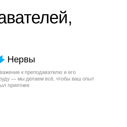
авателей,
Нервы
важение к преподавателю и его
руду — мы делаем всё, чтобы ваш опыт
ыл приятнее