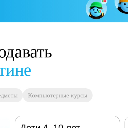
одавать
остойную оплату
едметы
Компьютерные курсы
Дети 4–10 лет