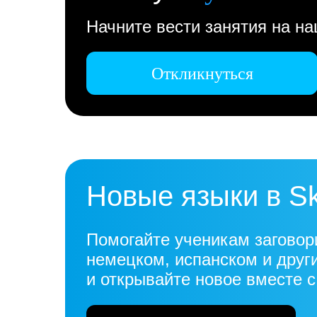
Начните вести занятия на н
Откликнуться
Новые языки в S
Помогайте ученикам заговор
немецком, испанском и друг
и открывайте новое вместе 