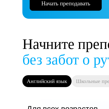
Начать преподавать
Начните преп
и получать д
Английский язык
Школьные пр
Для всех возрастов