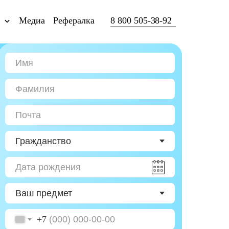
ы
Медиа
Рефералка
8 800 505-38-92
+7