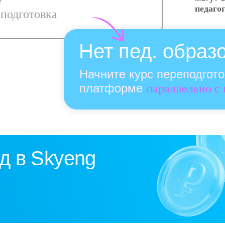
е
педаго
подготовка
Нет пед. образ
Начните курс переподгот
платформе
параллельно с
д в Skyeng