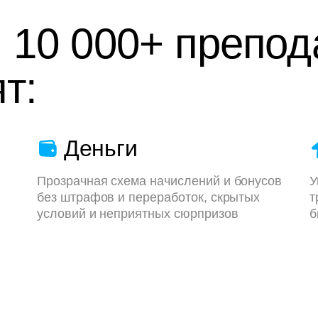
 10 000+ препод
т:
Деньги
Прозрачная схема начислений и бонусов
У
без штрафов и переработок, скрытых
т
условий и неприятных сюрпризов
б