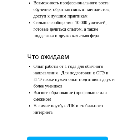
Возможность профессионального роста:
Этап 1
Этап 2
обучение, обратная связь от методистов,
Аудиоинтервью
Вводн
доступ к лучшим практикам
Сильное сообщество. 10 000 учителей,
10–20 минут
1 час
готовые делиться опытом, а также
поддержка и дружеская атмосфера
Отвечаете по-английски на 4 вопроса
Знакомим
о вашем образовании и опыте
нашего в
Как это сделать →
Что ожидаем
Опыт работы от 1 года для обычного
направления. Для подготовки к ОГЭ и
ЕГЭ также нужен опыт подготовки двух и
более учеников
Начать преподавать
Высшее образование (профильное или
смежное)
Наличие ноутбука/ПК и стабильного
интернета