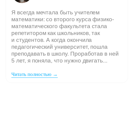
Мы ждём
вашу заявку,
если: