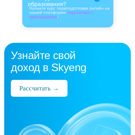
образования?
Начните курс переподготовки онлайн на
нашей платформе
параллельно с
!
преподаванием
Нас выбрали 10 000+
преподавателей,
которые ценят:
Время
Готовые планы и материалы, онлайн-
платформа с автопроверкой заданий,
поддержка 24/7 и никакой бюрократии
Деньги
Прозрачная схема начислений и бонусов
без штрафов и переработок, скрытых
условий и неприятных сюрпризов
Нервы
Уважение к преподавателю и его