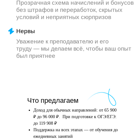
Что произойдёт
Что предлагаем
после того, как вы
оставите заявку
Доход для обычных направлений: от 65 900
₽ до 96 000 ₽. При подготовке к ОГЭ/ЕГЭ:
до 119 908 ₽
Поддержка на всех этапах — от обучения до
Английский язык
Школьные предметы
ежедневных занятий