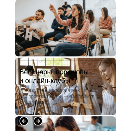
и студентов. А когда окончила
педагогический университет, пошла
преподавать в школу. Проработав в ней
5 лет, я поняла, что нужно двигать...
Читать полностью →
Вебинары, воркшопы
и онлайн-клубы
Участвуйте в мероприятиях
или проводите свои — вас примут
и поддержат