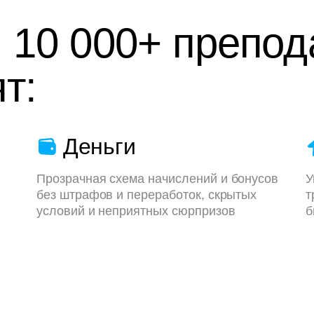
 10 000+ препод
т:
Деньги
Прозрачная схема начислений и бонусов
У
без штрафов и переработок, скрытых
т
условий и неприятных сюрпризов
б