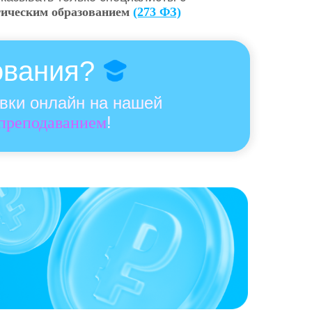
гическим образованием
(273 ФЗ)
ования?
овки онлайн на нашей
!
 преподаванием