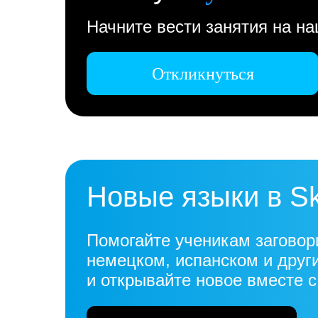
Начните вести занятия на н
Откликнуться
Новые языки в S
Помогайте ученикам заговор
немецком, испанском и друг
и открывайте новое вместе 