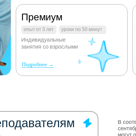
Премиум
опыт от 3 лет
уроки по 50 минут
Индивидуальные
занятия со взрослыми
Подробнее →
еподавателям
В соот
сентяб
могут 