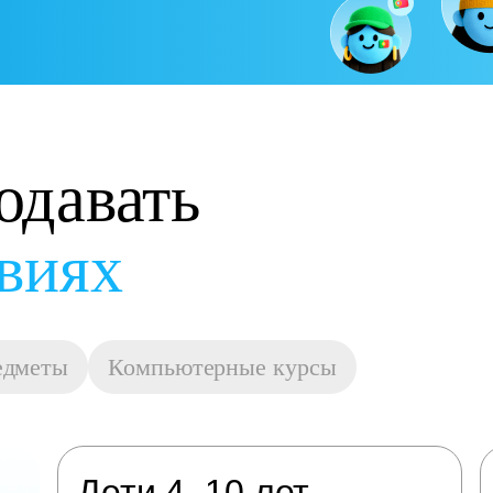
одавать
овиях
едметы
Компьютерные курсы
Дети 4–10 лет