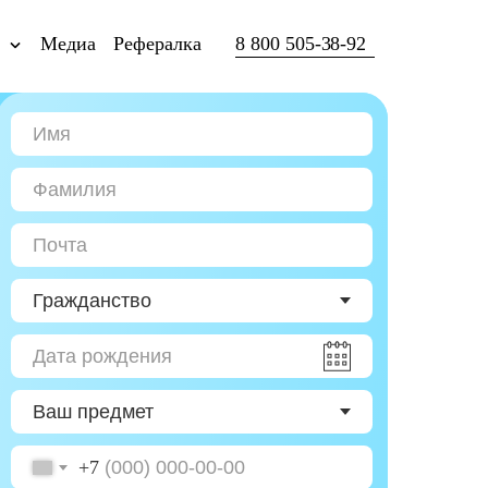
ы
Медиа
Рефералка
8 800 505-38-92
+7