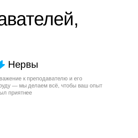
авателей,
Нервы
важение к преподавателю и его
руду — мы делаем всё, чтобы ваш опыт
ыл приятнее