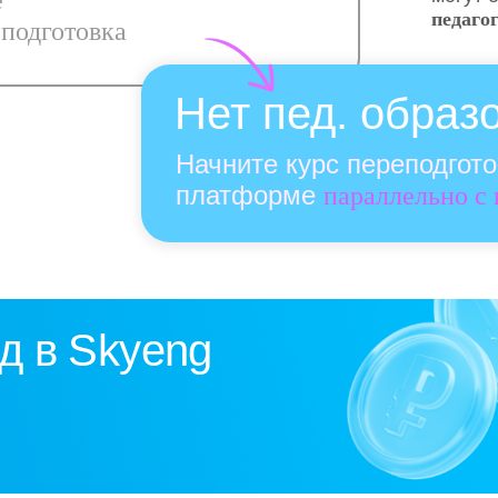
е
педаго
подготовка
Нет пед. образ
Начните курс переподгот
платформе
параллельно с
д в Skyeng