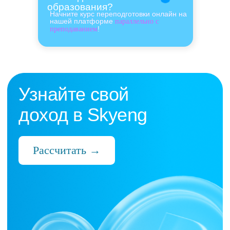
образования?
Начните курс переподготовки онлайн на
нашей платформе
параллельно с
!
преподаванием
Нас выбрали 10 000+
преподавателей,
которые ценят:
Время
Готовые планы и материалы, онлайн-
платформа с автопроверкой заданий,
поддержка 24/7 и никакой бюрократии
Деньги
Прозрачная схема начислений и бонусов
без штрафов и переработок, скрытых
условий и неприятных сюрпризов
Нервы
Уважение к преподавателю и его