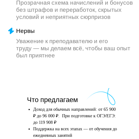
Что произойдёт
Что предлагаем
после того, как вы
оставите заявку
Доход для обычных направлений: от 65 900
₽ до 96 000 ₽. При подготовке к ОГЭ/ЕГЭ:
до 119 908 ₽
Поддержка на всех этапах — от обучения до
Английский язык
Школьные предметы
ежедневных занятий