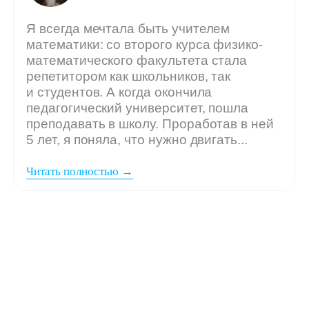
Мы ждём
вашу заявку,
если: