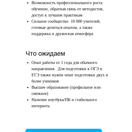
Возможность профессионального роста:
Этап 1
Этап 2
обучение, обратная связь от методистов,
Аудиоинтервью
Вводн
доступ к лучшим практикам
Сильное сообщество. 10 000 учителей,
10–20 минут
1 час
готовые делиться опытом, а также
поддержка и дружеская атмосфера
Отвечаете по-английски на 4 вопроса
Знакомим
о вашем образовании и опыте
нашего в
Как это сделать →
Что ожидаем
Опыт работы от 1 года для обычного
направления. Для подготовки к ОГЭ и
ЕГЭ также нужен опыт подготовки двух и
более учеников
Начать преподавать
Высшее образование (профильное или
смежное)
Наличие ноутбука/ПК и стабильного
интернета