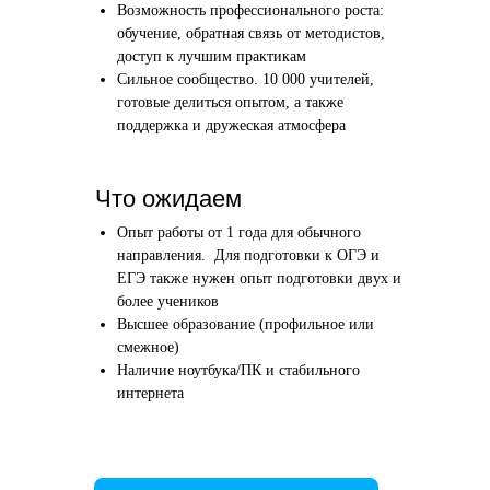
Возможность профессионального роста:
Этап 1
Этап 2
обучение, обратная связь от методистов,
Аудиоинтервью
Вводн
доступ к лучшим практикам
Сильное сообщество. 10 000 учителей,
10–20 минут
1 час
готовые делиться опытом, а также
поддержка и дружеская атмосфера
Отвечаете по-английски на 4 вопроса
Знакомим
о вашем образовании и опыте
нашего в
Как это сделать →
Что ожидаем
Опыт работы от 1 года для обычного
направления. Для подготовки к ОГЭ и
ЕГЭ также нужен опыт подготовки двух и
более учеников
Начать преподавать
Высшее образование (профильное или
смежное)
Наличие ноутбука/ПК и стабильного
интернета