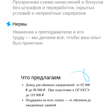
Что произойдёт
Что предлагаем
после того, как вы
оставите заявку
Доход для обычных направлений: от 65 900
₽ до 96 000 ₽. При подготовке к ОГЭ/ЕГЭ:
до 119 908 ₽
Поддержка на всех этапах — от обучения до
Английский язык
Школьные предметы
ежедневных занятий