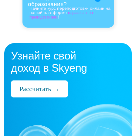
образования?
Начните курс переподготовки онлайн на
нашей платформе
параллельно с
!
преподаванием
Нас выбрали 10 000+
преподавателей,
которые ценят:
Время
Готовые планы и материалы, онлайн-
платформа с автопроверкой заданий,
поддержка 24/7 и никакой бюрократии
Деньги
Прозрачная схема начислений и бонусов
без штрафов и переработок, скрытых
условий и неприятных сюрпризов
Нервы
Уважение к преподавателю и его