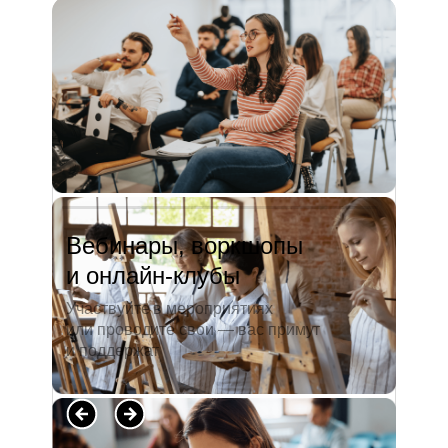
и студентов. А когда окончила
педагогический университет, пошла
преподавать в школу. Проработав в ней
5 лет, я поняла, что нужно двигать...
Читать полностью →
Вебинары, воркшопы
и онлайн-клубы
Участвуйте в мероприятиях
или проводите свои — вас примут
и поддержат