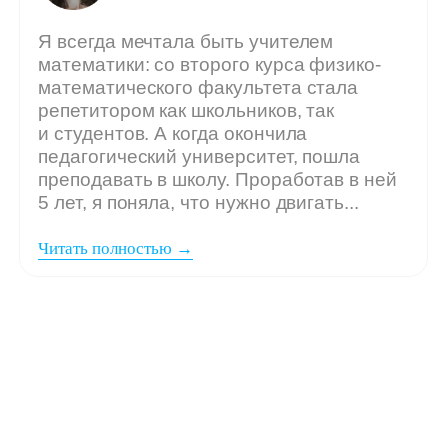
Мы ждём
вашу заявку,
если: