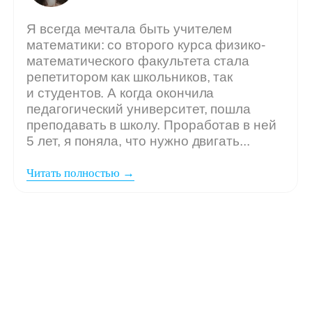
Мы ждём
вашу заявку,
если: