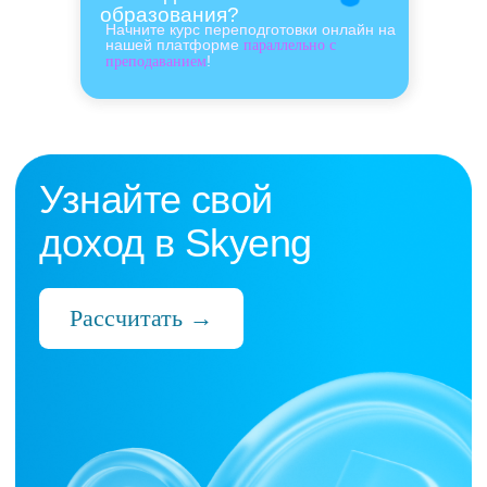
образования?
Начните курс переподготовки онлайн на
нашей платформе
параллельно с
!
преподаванием
Нас выбрали 10 000+
преподавателей,
которые ценят:
Время
Готовые планы и материалы, онлайн-
платформа с автопроверкой заданий,
поддержка 24/7 и никакой бюрократии
Деньги
Прозрачная схема начислений и бонусов
без штрафов и переработок, скрытых
условий и неприятных сюрпризов
Нервы
Уважение к преподавателю и его