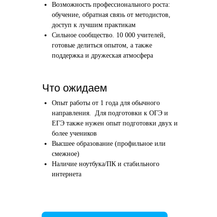
Возможность профессионального роста:
Этап 1
Этап 2
обучение, обратная связь от методистов,
Аудиоинтервью
Вводн
доступ к лучшим практикам
Сильное сообщество. 10 000 учителей,
10–20 минут
1 час
готовые делиться опытом, а также
поддержка и дружеская атмосфера
Отвечаете по-английски на 4 вопроса
Знакомим
о вашем образовании и опыте
нашего в
Как это сделать →
Что ожидаем
Опыт работы от 1 года для обычного
направления. Для подготовки к ОГЭ и
ЕГЭ также нужен опыт подготовки двух и
более учеников
Начать преподавать
Высшее образование (профильное или
смежное)
Наличие ноутбука/ПК и стабильного
интернета