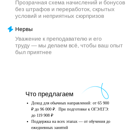
Что произойдёт
Что предлагаем
после того, как вы
оставите заявку
Доход для обычных направлений: от 65 900
₽ до 96 000 ₽. При подготовке к ОГЭ/ЕГЭ:
до 119 908 ₽
Поддержка на всех этапах — от обучения до
Английский язык
Школьные предметы
ежедневных занятий