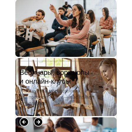
и студентов. А когда окончила
педагогический университет, пошла
преподавать в школу. Проработав в ней
5 лет, я поняла, что нужно двигать...
Читать полностью →
Вебинары, воркшопы
и онлайн-клубы
Участвуйте в мероприятиях
или проводите свои — вас примут
и поддержат