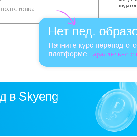
е
педаго
подготовка
Нет пед. образ
Начните курс переподгот
платформе
параллельно с
д в Skyeng