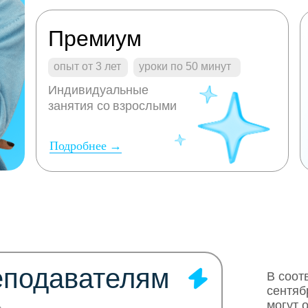
Премиум
опыт от 3 лет
уроки по 50 минут
Индивидуальные
занятия со взрослыми
Подробнее →
еподавателям
В соот
сентяб
могут 