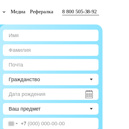
ы
Медиа
Рефералка
8 800 505-38-92
+7