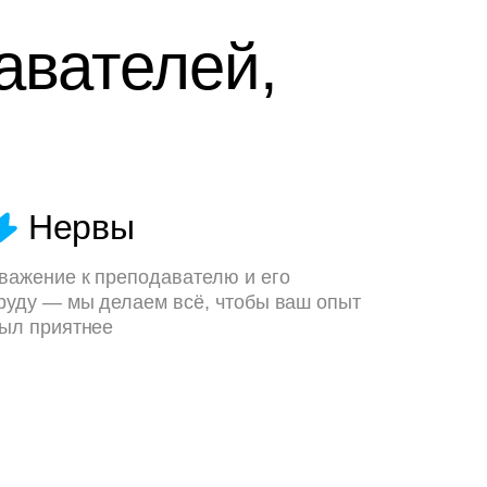
авателей,
Нервы
важение к преподавателю и его
руду — мы делаем всё, чтобы ваш опыт
ыл приятнее