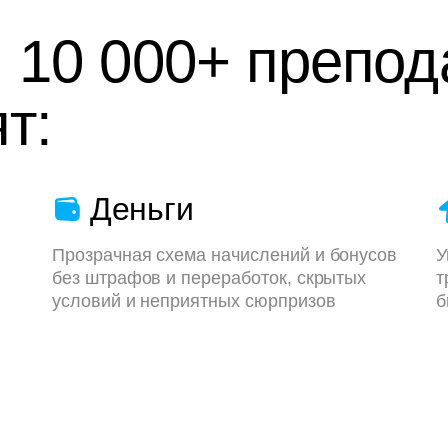
 10 000+ препод
т:
Деньги
Прозрачная схема начислений и бонусов
У
без штрафов и переработок, скрытых
т
условий и неприятных сюрпризов
б