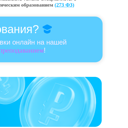
гическим образованием
(273 ФЗ)
ования?
овки онлайн на нашей
!
 преподаванием