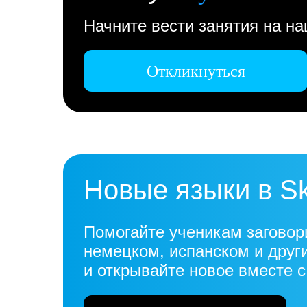
Начните вести занятия на н
Откликнуться
Новые языки в S
Помогайте ученикам заговор
немецком, испанском и друг
и открывайте новое вместе 