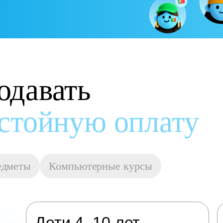
одавать
остойную оплату
едметы
Компьютерные курсы
Дети 4–10 лет