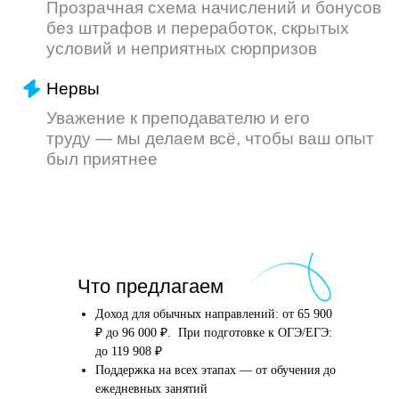
Что произойдёт
Что предлагаем
после того, как вы
оставите заявку
Доход для обычных направлений: от 65 900
₽ до 96 000 ₽. При подготовке к ОГЭ/ЕГЭ:
до 119 908 ₽
Поддержка на всех этапах — от обучения до
Английский язык
Школьные предметы
ежедневных занятий