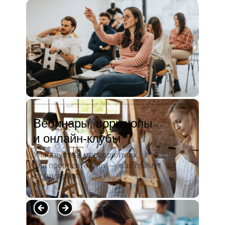
и студентов. А когда окончила
педагогический университет, пошла
преподавать в школу. Проработав в ней
5 лет, я поняла, что нужно двигать...
Читать полностью →
Вебинары, воркшопы
и онлайн-клубы
Участвуйте в мероприятиях
или проводите свои — вас примут
и поддержат