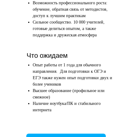
Возможность профессионального роста:
Этап 1
Этап 2
обучение, обратная связь от методистов,
Аудиоинтервью
Вводн
доступ к лучшим практикам
Сильное сообщество. 10 000 учителей,
10–20 минут
1 час
готовые делиться опытом, а также
поддержка и дружеская атмосфера
Отвечаете по-английски на 4 вопроса
Знакомим
о вашем образовании и опыте
нашего в
Как это сделать →
Что ожидаем
Опыт работы от 1 года для обычного
направления. Для подготовки к ОГЭ и
ЕГЭ также нужен опыт подготовки двух и
более учеников
Начать преподавать
Высшее образование (профильное или
смежное)
Наличие ноутбука/ПК и стабильного
интернета