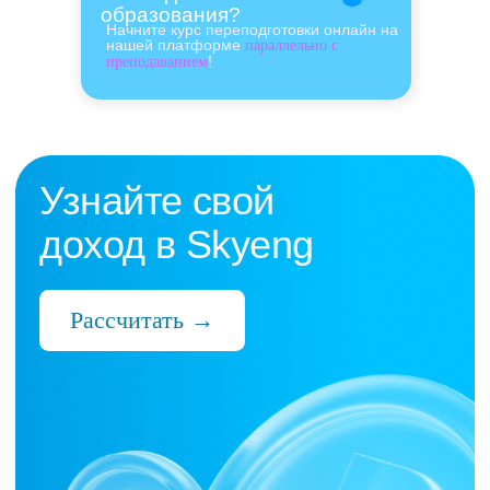
образования?
Начните курс переподготовки онлайн на
нашей платформе
параллельно с
!
преподаванием
Нас выбрали 10 000+
преподавателей,
которые ценят:
Время
Готовые планы и материалы, онлайн-
платформа с автопроверкой заданий,
поддержка 24/7 и никакой бюрократии
Деньги
Прозрачная схема начислений и бонусов
без штрафов и переработок, скрытых
условий и неприятных сюрпризов
Нервы
Уважение к преподавателю и его