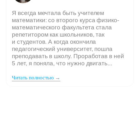
Мы ждём
вашу заявку,
если: