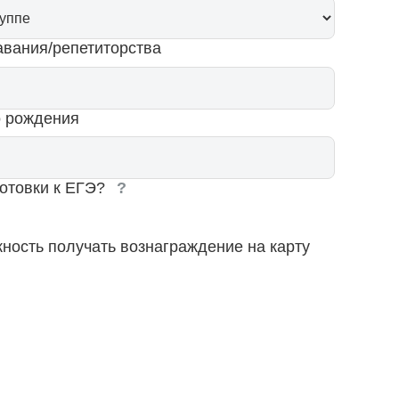
авания/репетиторства
о рождения
готовки к ЕГЭ?
?
жность получать вознаграждение на карту