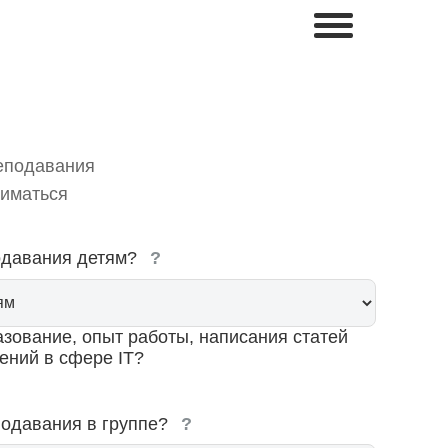
еподавания
ниматься
подавания детям?
?
азование, опыт работы, написания статей
ений в сфере IT?
еподавания в группе?
?