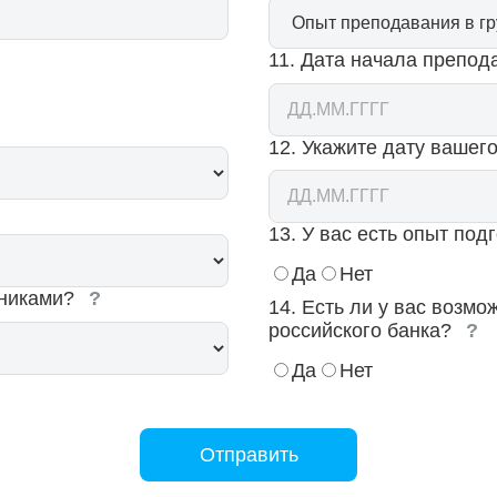
11. Дата начала препод
12. Укажите дату вашег
13. У вас есть опыт под
Да
Нет
ениками?
?
14. Есть ли у вас возмо
российского банка?
?
Да
Нет
Отправить